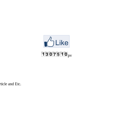
pv
cle and Etc.