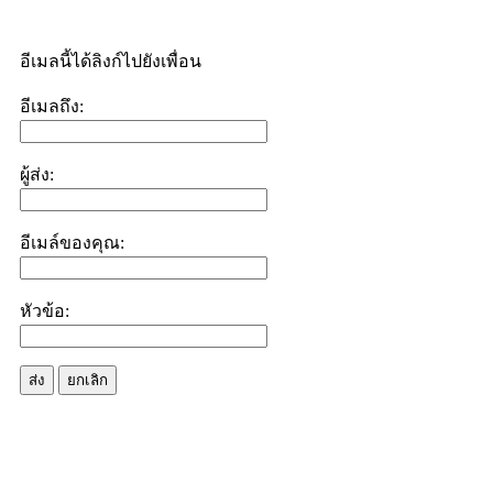
อีเมลนี้ได้ลิงก์ไปยังเพื่อน
อีเมลถึง:
ผู้ส่ง:
อีเมล์ของคุณ:
หัวข้อ:
ส่ง
ยกเลิก