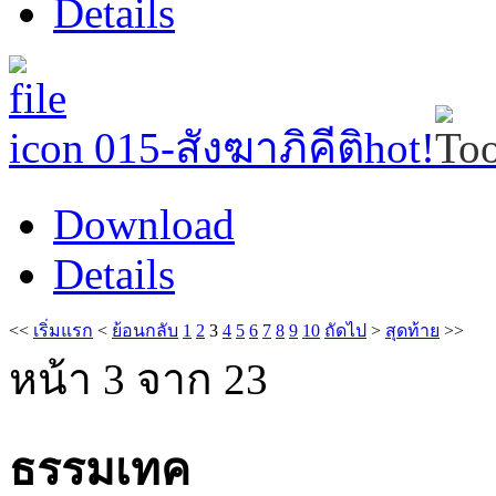
Details
015-สังฆาภิคีติ
hot!
Download
Details
<<
เริ่มแรก
<
ย้อนกลับ
1
2
3
4
5
6
7
8
9
10
ถัดไป
>
สุดท้าย
>>
หน้า 3 จาก 23
ธรรมเทค