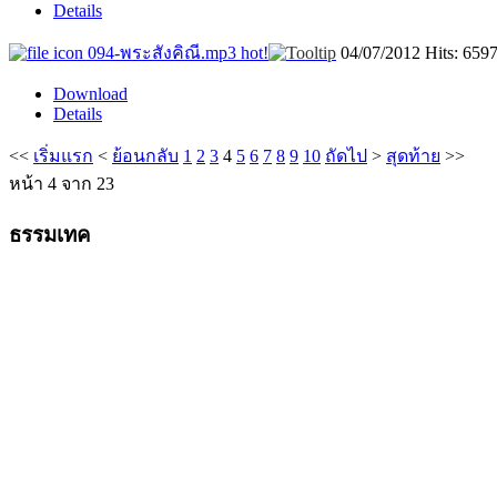
Details
094-พระสังคิณี.mp3
hot!
04/07/2012
Hits: 659
Download
Details
<<
เริ่มแรก
<
ย้อนกลับ
1
2
3
4
5
6
7
8
9
10
ถัดไป
>
สุดท้าย
>>
หน้า 4 จาก 23
ธรรมเทค