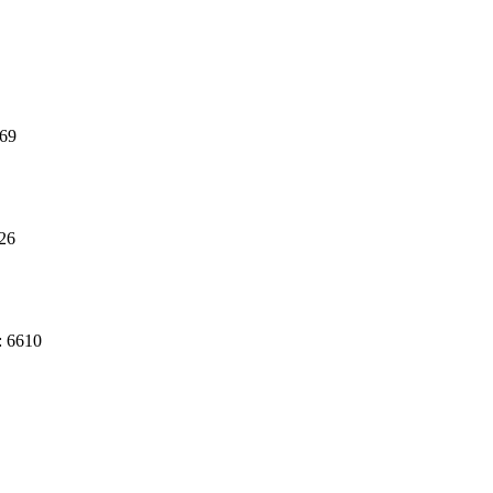
969
926
: 6610