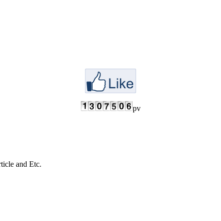
pv
cle and Etc.