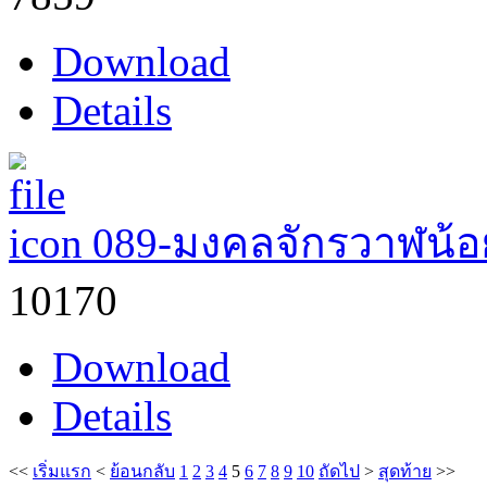
Download
Details
089-มงคลจักรวาฬน้
10170
Download
Details
<<
เริ่มแรก
<
ย้อนกลับ
1
2
3
4
5
6
7
8
9
10
ถัดไป
>
สุดท้าย
>>