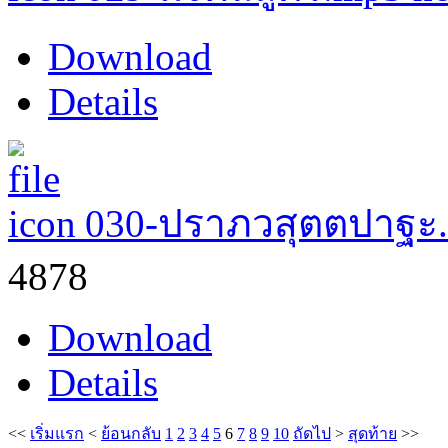
Download
Details
030-ปราภวสุตตปาฐะ
4878
Download
Details
<<
เริ่มแรก
<
ย้อนกลับ
1
2
3
4
5
6
7
8
9
10
ถัดไป
>
สุดท้าย
>>