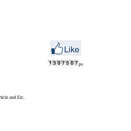
pv
cle and Etc.