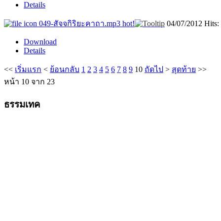
Details
049-สัจจกิริยะคาถา.mp3
hot!
04/07/2012
Hits:
Download
Details
<<
เริ่มแรก
<
ย้อนกลับ
1
2
3
4
5
6
7
8
9
10
ถัดไป
>
สุดท้าย
>>
หน้า 10 จาก 23
ธรรมเทค